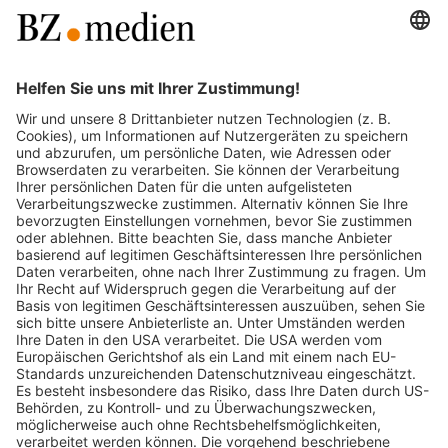
Praktikum im kaufmännischen
Bereich
Badischer Verlag GmbH & Co. KG
Lörracher Str. 3, 79115
Praktikum
Freiburg im Breisgau,
Deutschland
Ohne Berufserfahrung
Nicht remote
Bewerben
Details
Mehr Jobs anzeigen