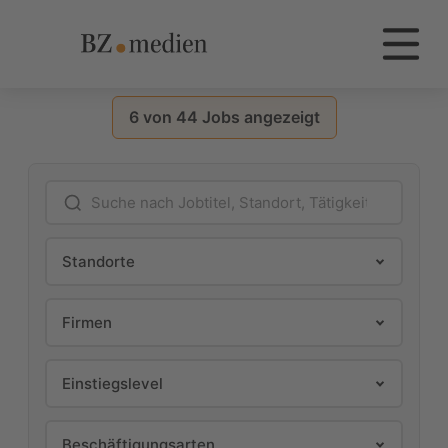
BZ.medien
Die Dachmarke BZ.medien
6 von 44 Jobs angezeigt
Nach Jobs suchen
Geben Sie Suchbegriffe ein, um Jobs zu filtern
Standorte
Firmen
Einstiegslevel
Beschäftigungsarten