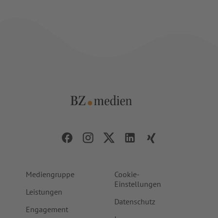
BZ.medien
Die Dachmarke BZ.medien
Mediengruppe
Cookie-
Einstellungen
Leistungen
Datenschutz
Engagement