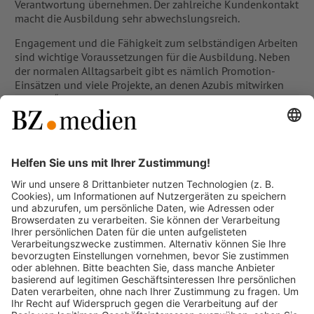
Verantwortung übernehmen. Der zahlreiche Kundenkontakt
macht die Ausbildung sehr abwechslungsreich.
Engagement und die Fähigkeit zum selbständigen Arbeiten
sind wichtige Voraussetzungen für die Ausbildung. Neben
der normalen Alltagsarbeit gibt es nämlich Promotion-
Einsätzen und viele Projekte, an denen Azubis mitwirken
können. “Zeitung in der Schule” ist beispielsweise ein
großes Leseförderungsprojekt, bei dem Grundschulkinder
die BZ näher kennenlernen können. Als Azubi führt man
dabei die Kinder durch die Druckerei und erklärt die
Maschinen und Vorgänge.
Jeder Azubi bekommt auch mindestens ein Projekt, das er
leitet. Das können zum Beispiel die “Job-Start-Börse” oder
die Einführungstage der neuen Azubis sein. Aber es gibt so
Vieles mehr und jeder Tag ist abwechslungsreich und
macht einfach Spaß.
Neben der praktischen Ausbildung im Betrieb besuchen die
Kaufleute für Büromanagement ein bis zwei Mal pro Woche
die Max-Weber-Schule in Freiburg.