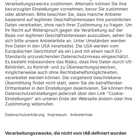
Unternehmen.
Die Leserschaft mag kleiner sein, als bei tagesaktuellen
Publikationen oder nationalen Titeln, die Leserschaft ist aber
sehr treu. Die hohe Zielgruppenausrichtung und eine
besonders enge Leser-Blatt-Bindung machen Special-
Interest-Magazine auch für Werbekunden attraktiv.
Darüber hinaus spielen ästhetische und haptische
Gesichtspunkte beim Magazinleser eine große Rolle. Das
Chilli-Team hinterfragt jeden Monat aufs Neue, wie sie die
Geschichten noch besser erzählen können als andere. Das ist
das Credo der chilli Freiburg GmbH. Die Leidenschaft gilt
dem gedruckten Wort, denn über die Zukunft des
Printsektors entscheidet nicht die Breite der Zielgruppe,
sondern die Qualität seiner Medien. Dafür macht sich das
Chilli-Team stark.