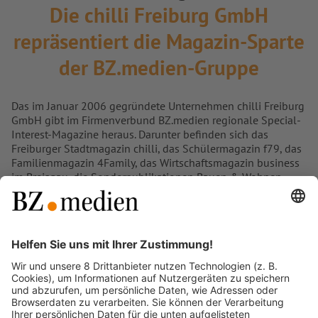
Die chilli Freiburg GmbH
repräsentiert die Magazin-Sparte
der BZ.medien-Gruppe
Das im Januar 2006 gegründete Unternehmen chilli Freiburg
GmbH gibt im Firmenverbund BZ.medien regionale Special-
Interest-Magazine heraus. Darunter befinden sich das
Freiburger Stadtmagazin chilli, das Schülermagazin f79, das
Familienmagazin 4Family, das Wirtschaftsmagazin business
im Breisgau, die Sonderpublikationen Bauen & Wohnen,
Karriere & Campus sowie das Gastro & Gusto Coffee-Table-
Book FREIBURG GEHT AUS.
Im Vordergrund der Magazine stehen unverwechselbare
Inhalte. Von investigativen Geschichten bis hin zu
kundenorientierten Advertorials oder Testimonials – die
Inhalte sind auf die Bedürfnisse der jeweiligen Zielgruppen
abgestimmt. So garantieren die Special-Interest-
Publikationen einen Mehrwert für Leser, User und