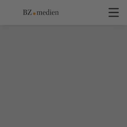
BZ.medien
Die Dachmarke BZ.medien