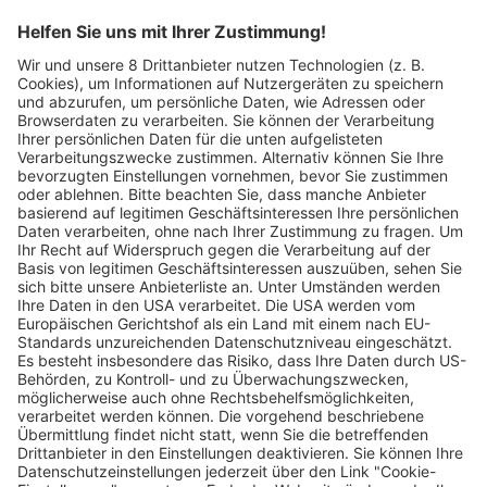
Seit 1846 sind unsere größten Stärken: Zuvorkommender
Service, höchste Qualität und kompromisslose Termintreue.
Die Verbundenheit zum Schwarzwald und zu Südbaden ist
Teil unserer Unternehmensphilosophie. Um weiter
hochwertige Druckprodukte zu fairen Preisen liefern zu
können, haben wir in der BZ.medien Gruppe die
Druckkompetenzen zum 1. Januar 2021 im
Tochterunternehmen Freiburger Druck GmbH & Co. KG
gebündelt.