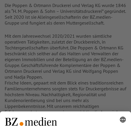
Die Poppen & Ortmann Druckerei und Verlag KG wurde 1846
als “H. M. Poppen & Sohn – Universitätsdruckerei” gegründet.
Seit 2020 ist sie Alleingesellschafterin der BZ.medien-
Gruppe und fungiert als deren Muttergesellschaft.
Mit dem Jahreswechsel 2020/2021 wurden sämtliche
operativen Tätigkeiten, zuletzt der Druckbereich, in
Tochtergesellschaften überführt. Die Poppen & Ortmann KG
beschränkt sich seither auf das Halten und Verwalten der
eigenen Immobilien und der Beteiligung an der BZ.medien-
Gruppe. Geschäftsführende Komplementäre der Poppen &
Ortmann Druckerei und Verlag KG sind Wolfgang Poppen
und Nadja Poppen.
Frische Ideen, gepaart mit dem Blick eines traditionsreichen
Familienunternehmens sorgten stets für Druckergebnisse auf
höchstem Niveau. Nachhaltigkeit, Regionalität und
Kundenorientierung sind bei uns mehr als
Lippenbekenntnisse. Mit unserem reichhaltigen
Erfahrungsschatz war es uns immer wichtig, die Ansprüche
unserer Kunden an hervorragende Druckprodukte zu
erfüllen.