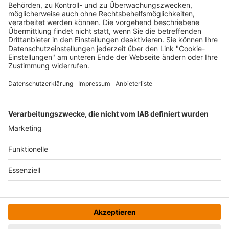
BZ.medien
Die Dachmarke BZ.medien
Mediengruppe
Cookie-
Einstellungen
Leistungen
Datenschutz
Engagement
Impressum