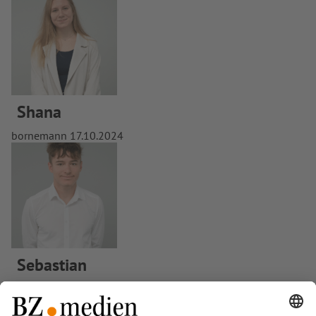
Shana
bornemann
17.10.2024
Sebastian
bornemann
17.10.2024