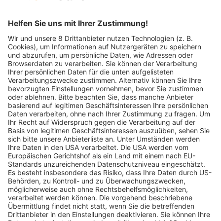
Raphaela
bornemann
17.10.2024
Peter
bornemann
17.10.2024