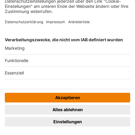
Nina
bornemann
17.10.2024
Jonas
bornemann
17.10.2024