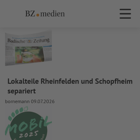
Monat:
Januar 2021
BZ.medien
Die Dachmarke BZ.medien
Lokalteile Rheinfelden und Schopfheim
separiert
bornemann
09.07.2026