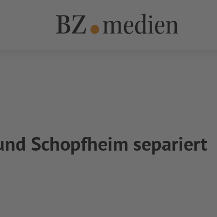
2025
BZ.medien
Die Dachmarke BZ.medien
 und Schopfheim separiert