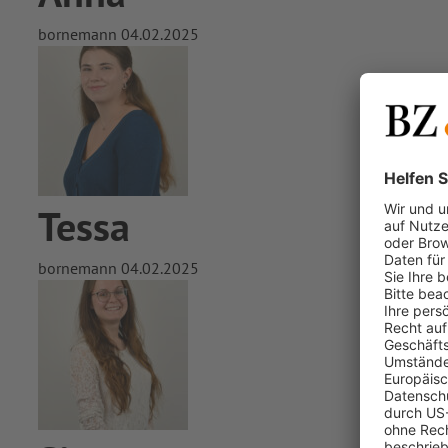
bornemann
04.02.2025
Tessa
bornemann
04.02.2025