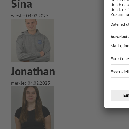
Sina
wiesler
04.02.2025
Jonathan
merklec
04.02.2025