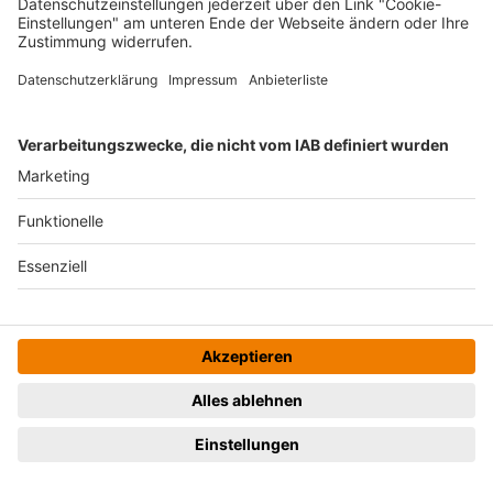
Nina
bornemann
17.10.2024
Jonas
bornemann
17.10.2024