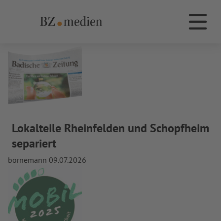
Monat:
Oktober 2024
BZ.medien
Die Dachmarke BZ.medien
Lokalteile Rheinfelden und Schopfheim
separiert
bornemann
09.07.2026