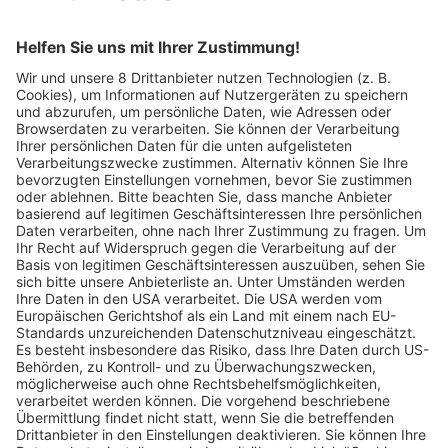
Raphaela
bornemann
17.10.2024
Peter
bornemann
17.10.2024