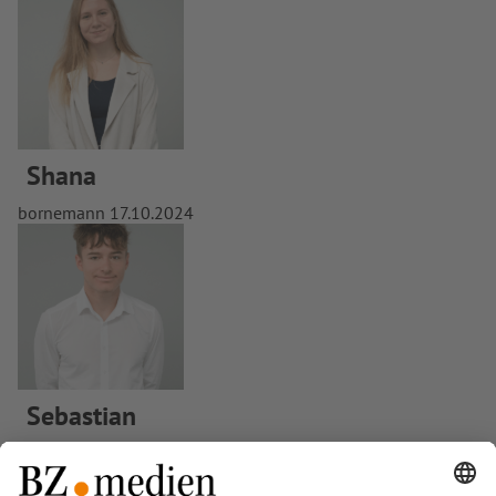
Shana
bornemann
17.10.2024
Sebastian
bornemann
17.10.2024